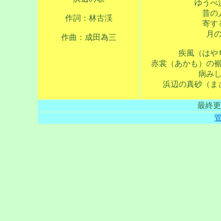
ゆうべ
昔の
作詞：林古渓
寄す
月
作曲：成田為三
疾風（はや
赤裳（あかも）の
病み
浜辺の真砂（ま
最終更新日