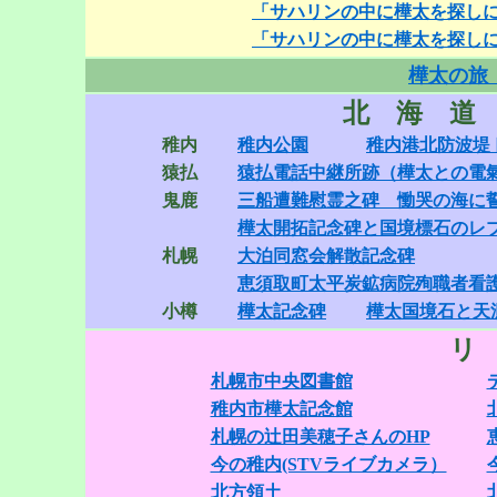
「サハリンの中に樺太を探しに
「サハリンの中に樺太を探しに
樺太の旅 
北 海 道
稚内
稚内公園
稚内港北防波堤
猿払
猿払電話中継所跡（樺太との電
鬼鹿
三船遭難慰霊之碑 慟哭の海に
樺太開拓記念碑と国境標石のレ
札幌
大泊同窓会解散記念碑
恵須取町太平炭鉱病院殉職者看
小樽
樺太記念碑
樺太国境石と天
リ
札幌市中央図書館
稚内市樺太記念館
札幌の辻田美穂子さんのHP
今の稚内(STVライブカメラ）
北方領土