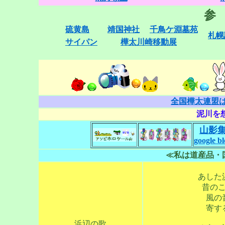
参
硫黄島
靖国神社
千鳥ケ淵墓苑
札幌
サイパン
樺太川崎移動展
全国樺太連盟は
泥川を想
山影
google bl
≪私は道産品・
あした
昔の
風の
寄す
浜辺の歌