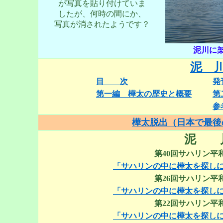
が写真を貼り付けていま
したが、何時の間にか、
写真が消されたようです？
泥川に
泥 
目 次
発
第一編 樺太の歴史と概要
第
参
樺太脱出（日本で最後
泥 
第40回サハリン平和
「サハリンの中に樺太を探しに
第26回サハリン平和
「サハリンの中に樺太を探し
第22回サハリン平和
「サハリンの中に樺太を探しに